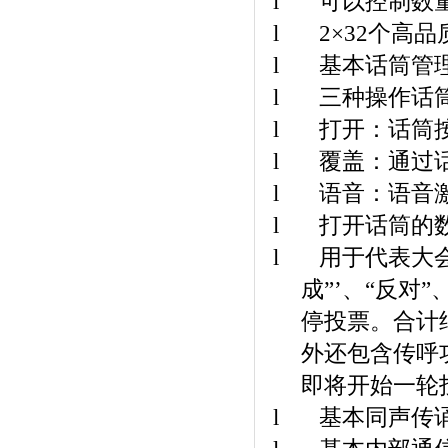
l
可以控制数
l
2
×32个高
l
基本话筒管
l
三种操作话
l
打开：话筒
l
覆盖：通过
l
语音：语音
l
打开话筒的
l
用于代表大
成”’、“反对”
停投票。合计
外还包含传呼
即将开始一轮
l
基本同声传