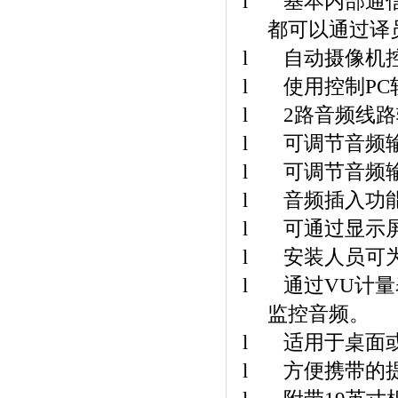
l
基本内部通
都可以通过译
l
自动摄像机
l
使用控制
PC
l
2
路音频线路
l
可调节音频
l
可调节音频
l
音频插入功
l
可通过显示
l
安装人员可
l
通过
VU
计量
监控音频。
l
适用于桌面
l
方便携带的