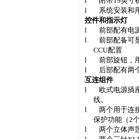
l
附带
19
英寸
l
系统安装和
控件和指示灯
l
前部配有电
l
前部配备可
CCU
配置
l
前部旋钮，
l
后部配有两
互连组件
l
欧式电源插
线。
l
两个用于连
保护功能（
2
l
两个立体声