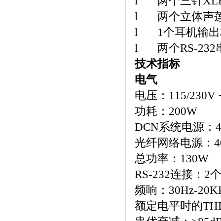
l
两个三针
XL
l
两个立体声
l
1
个耳机输出
l
两个
RS-232
技术指标
电气
电压：
115/230V 
功耗：
200W
DCN
系统电源：
光纤网络电源：
总功率：
130W
RS-232
连接：
2
频响：
30Hz-20K
额定电平时的
TH