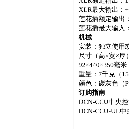
XLR
额定输出：
XLR
最大输出：
莲花插额定输出
莲花插最大输入
机械
安装：独立使用
尺寸（高
×
宽×厚
92
×
440
×
350
毫米
重量：
7
千克（
15
颜色：碳灰色（
P
订购指南
DCN-CCU
中央控
DCN-CCU-UL
中